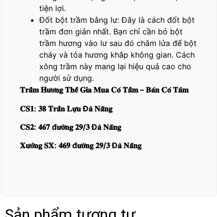
tiện lợi.
Đốt bột trầm bằng lư: Đây là cách đốt bột
trầm đơn giản nhất. Bạn chỉ cần bỏ bột
trầm hương vào lư sau đó châm lửa để bột
cháy và tỏa hương khắp không gian. Cách
xông trầm này mang lại hiệu quả cao cho
người sử dụng.
𝐓𝐫𝐚̂̀𝐦 𝐇𝐮̛𝐨̛𝐧𝐠 𝐓𝐡𝐞̂́ 𝐆𝐢𝐚 𝐌𝐮𝐚 𝐂𝐨́ 𝐓𝐚̂̀𝐦 – 𝐁𝐚́𝐧 𝐂𝐨́ 𝐓𝐚̂𝐦
𝐂𝐒𝟏: 𝟑𝟖 𝐓𝐫𝐚̂̀𝐧 𝐋𝐮̛̣𝐮 Đ𝐚̀ 𝐍𝐚̆̃𝐧𝐠
𝐂𝐒𝟐: 𝟒𝟔𝟕 đ𝐮̛𝐨̛̀𝐧𝐠 𝟐𝟗/𝟑 Đ𝐚̀ 𝐍𝐚̆̃𝐧𝐠
𝐗𝐮̛𝐨̛̉𝐧𝐠 𝐒𝐗: 𝟒𝟔𝟗 đ𝐮̛𝐨̛̀𝐧𝐠 𝟐𝟗/𝟑 Đ𝐚̀ 𝐍𝐚̆̃𝐧𝐠
Sản phẩm tương tự