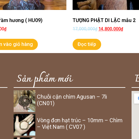
rầm hương ( HU09)
TƯỢNG PHẬT DI LẶC mẫu 2
00
₫
17,000,000
₫
14,800,000
₫
 vào giỏ hàng
Đọc tiếp
Sản phẩm mới
Chuỗi cận chìm Agusan – 7li
(CN01)
Vòng đơn hạt trúc – 10mm – Chìm
– Việt Nam ( CV07 )