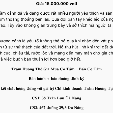
Giá: 15.000.000 vnđ
rầm cảnh đã và đang được rất nhiều người yêu thích và săn
ơm thoang thoảng bền lâu. Qua đôi bàn tay khéo léo của n
áo. Tùy vào không gian trưng bày và sở thích mà người ta
ương cảnh là yếu tố không thể bỏ qua khi nhắc đến vật p
từ sự thử thách của đất trời. Nó thu hút linh khí trời đất 
ch cực, chiêu tài, rước lộc và mang đến may mắn cho gia c
à việc buôn bán thuận lợi hơn bao giờ hết.
𝐓𝐫𝐚̂̀𝐦 𝐇𝐮̛𝐨̛𝐧𝐠 𝐓𝐡𝐞̂́ 𝐆𝐢𝐚 𝐌𝐮𝐚 𝐂𝐨́ 𝐓𝐚̂̀𝐦 – 𝐁𝐚́𝐧 𝐂𝐨́ 𝐓𝐚̂𝐦
𝐁𝐚̉𝐨 𝐡𝐚̀𝐧𝐡 + 𝐛𝐚̉𝐨 𝐝𝐮̛𝐨̛̃𝐧𝐠 đ𝐢̣𝐧𝐡 𝐤𝐲̀
̂́𝐭 𝐜𝐡𝐚̂́𝐭 𝐥𝐮̛𝐨̛̣𝐧𝐠 đ𝐮́𝐧𝐠 𝐯𝐨̛́𝐢 𝐠𝐢𝐚́ 𝐭𝐫𝐢̣ 𝐂𝐡𝐢̉ 𝐤𝐢𝐧𝐡 𝐝𝐨𝐚𝐧𝐡 𝐓𝐫𝐚̂̀𝐦 𝐇𝐮̛𝐨̛𝐧𝐠 𝐓𝐮̛
𝐂𝐒𝟏: 𝟑𝟖 𝐓𝐫𝐚̂̀𝐧 𝐋𝐮̛̣𝐮 Đ𝐚̀ 𝐍𝐚̆̃𝐧𝐠
𝐂𝐒𝟐: 𝟒𝟔𝟕 đ𝐮̛𝐨̛̀𝐧𝐠 𝟐𝟗/𝟑 Đ𝐚̀ 𝐍𝐚̆̃𝐧𝐠