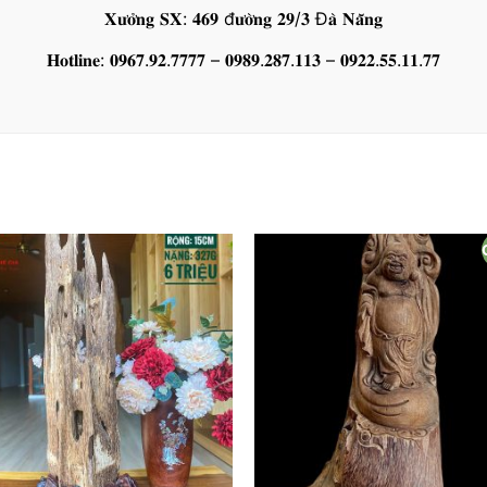
𝐗𝐮̛𝐨̛̉𝐧𝐠 𝐒𝐗: 𝟒𝟔𝟗 đ𝐮̛𝐨̛̀𝐧𝐠 𝟐𝟗/𝟑 Đ𝐚̀ 𝐍𝐚̆̃𝐧𝐠
𝐇𝐨𝐭𝐥𝐢𝐧𝐞: 𝟎𝟗𝟔𝟕.𝟗𝟐.𝟕𝟕𝟕𝟕 – 𝟎𝟗𝟖𝟗.𝟐𝟖𝟕.𝟏𝟏𝟑 – 𝟎𝟗𝟐𝟐.𝟓𝟓.𝟏𝟏.𝟕𝟕