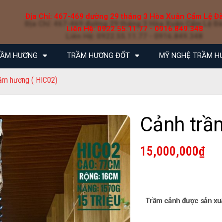
Địa Chỉ: 467-469 đường 29 tháng 3 Hòa Xuân Cẩm Lệ Đ
Liên Hệ: 0922.55.11.77 - 0916.849.348
RẦM HƯƠNG
TRẦM HƯƠNG ĐỐT
MỸ NGHỆ TRẦM H
ầm hương ( HIC02)
Cảnh trầ
15,000,000
₫
Trầm cảnh được sản xuấ