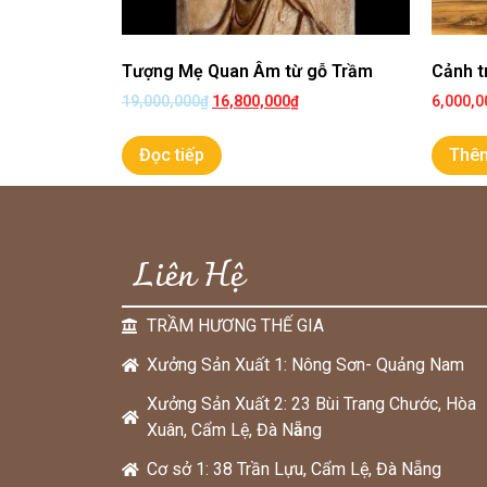
Tượng Mẹ Quan Âm từ gỗ Trầm
Cảnh t
19,000,000
₫
16,800,000
₫
6,000,0
Đọc tiếp
Thêm
Liên Hệ
TRẦM HƯƠNG THẾ GIA
Xưởng Sản Xuất 1: Nông Sơn- Quảng Nam
Xưởng Sản Xuất 2: 23 Bùi Trang Chước, Hòa
Xuân, Cẩm Lệ, Đà N
ẵ
ng
Cơ sở 1: 38 Trần Lựu, Cẩm Lệ, Đà Nẵng