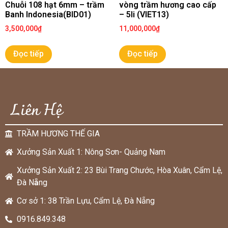
Chuỗi 108 hạt 6mm – trầm
vòng trầm hương cao cấp
Banh Indonesia(BID01)
– 5li (VIET13)
3,500,000
₫
11,000,000
₫
Đọc tiếp
Đọc tiếp
Liên Hệ
TRẦM HƯƠNG THẾ GIA
Xưởng Sản Xuất 1: Nông Sơn- Quảng Nam
Xưởng Sản Xuất 2: 23 Bùi Trang Chước, Hòa Xuân, Cẩm Lệ,
Đà N
ẵ
ng
Cơ sở 1: 38 Trần Lựu, Cẩm Lệ, Đà Nẵng
0916.849.348