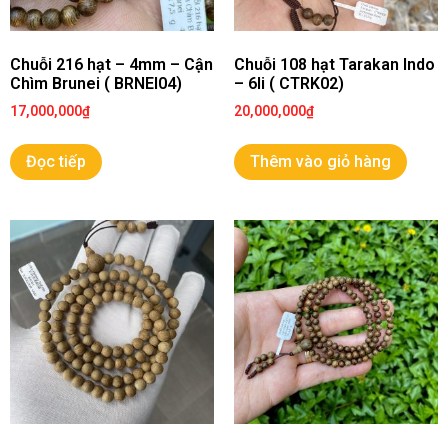
Chuỗi 216 hạt – 4mm – Cận
Chuỗi 108 hạt Tarakan Indo
Chìm Brunei ( BRNEI04)
– 6li ( CTRK02)
17,000,000
₫
20,000,000
₫
Đọc tiếp
Thêm vào giỏ hàng