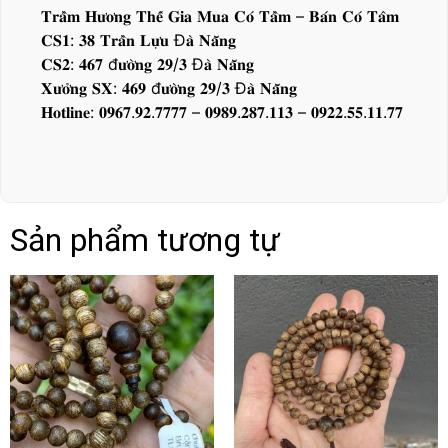
𝐓𝐫𝐚̂̀𝐦 𝐇𝐮̛𝐨̛𝐧𝐠 𝐓𝐡𝐞̂́ 𝐆𝐢𝐚 𝐌𝐮𝐚 𝐂𝐨́ 𝐓𝐚̂̀𝐦 – 𝐁𝐚́𝐧 𝐂𝐨́ 𝐓𝐚̂𝐦
𝐂𝐒𝟏: 𝟑𝟖 𝐓𝐫𝐚̂̀𝐧 𝐋𝐮̛̣𝐮 Đ𝐚̀ 𝐍𝐚̆̃𝐧𝐠
𝐂𝐒𝟐: 𝟒𝟔𝟕 đ𝐮̛𝐨̛̀𝐧𝐠 𝟐𝟗/𝟑 Đ𝐚̀ 𝐍𝐚̆̃𝐧𝐠
𝐗𝐮̛𝐨̛̉𝐧𝐠 𝐒𝐗: 𝟒𝟔𝟗 đ𝐮̛𝐨̛̀𝐧𝐠 𝟐𝟗/𝟑 Đ𝐚̀ 𝐍𝐚̆̃𝐧𝐠
𝐇𝐨𝐭𝐥𝐢𝐧𝐞: 𝟎𝟗𝟔𝟕.𝟗𝟐.𝟕𝟕𝟕𝟕 – 𝟎𝟗𝟖𝟗.𝟐𝟖𝟕.𝟏𝟏𝟑 – 𝟎𝟗𝟐𝟐.𝟓𝟓.𝟏𝟏.𝟕𝟕
Sản phẩm tương tự