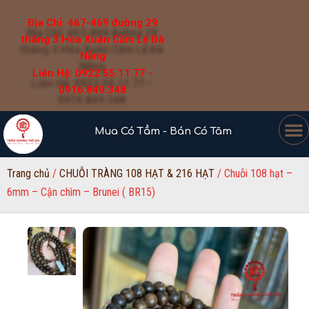
Địa Chỉ: 467-469 đường 29
tháng 3 Hòa Xuân Cẩm Lệ Đà
Nẵng
Liên Hệ: 0922.55.11.77 -
0916.849.348
Mua Có Tầm - Bán Có Tâm
Trang chủ
/
CHUỖI TRÀNG 108 HẠT & 216 HẠT
/ Chuỗi 108 hạt –
6mm – Cận chìm – Brunei ( BR15)