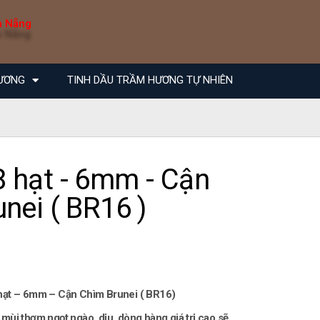
à Nẵng
ƯƠNG
TINH DẦU TRẦM HƯƠNG TỰ NHIÊN
 hạt - 6mm - Cận
unei ( BR16 )
hạt – 6mm – Cận Chìm Brunei ( BR16)
mùi thơm ngọt ngào, dịu, dòng hàng giá trị cao sẽ