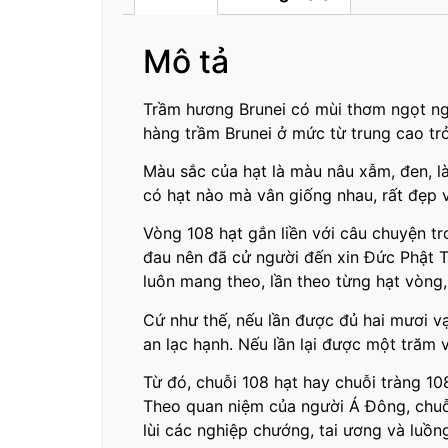
Mô tả
Trầm hương Brunei có mùi thơm ngọt ngà
hàng trầm Brunei ở mức từ trung cao trở
Màu sắc của hạt là màu nâu xẫm, đen, là
có hạt nào mà vân giống nhau, rất đẹp 
Vòng 108 hạt gắn liền với câu chuyện tr
đau nên đã cử người đến xin Đức Phật T
luôn mang theo, lần theo từng hạt vòng,
Cứ như thế, nếu lần được đủ hai mươi vạ
an lạc hạnh. Nếu lần lại được một trăm 
Từ đó, chuỗi 108 hạt hay chuỗi tràng 1
Theo quan niệm của người Á Đông, chuỗi
lùi các nghiệp chướng, tai ương và luồng