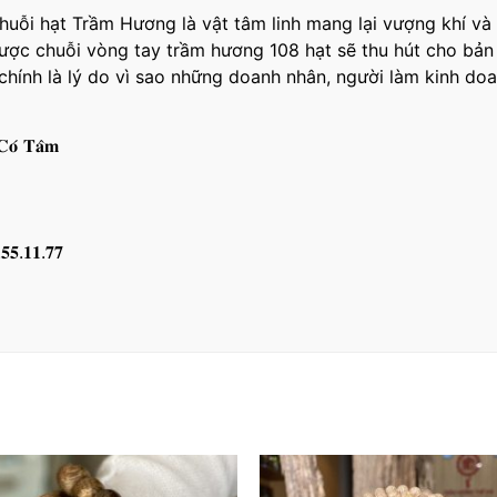
huỗi hạt Trầm Hương là vật tâm linh mang lại vượng khí và 
ợc chuỗi vòng tay trầm hương 108 hạt sẽ thu hút cho bản 
 chính là lý do vì sao những doanh nhân, người làm kinh 
𝐂𝐨́ 𝐓𝐚̂𝐦
.𝟓𝟓.𝟏𝟏.𝟕𝟕