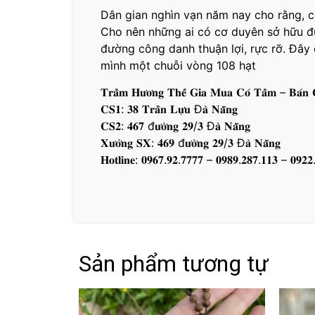
Dân gian nghìn vạn năm nay cho rằng, c
Cho nên những ai có cơ duyên sở hữu đư
đường công danh thuận lợi, rực rỡ. Đây
mình một chuỗi vòng 108 hạt
𝐓𝐫𝐚̂̀𝐦 𝐇𝐮̛𝐨̛𝐧𝐠 𝐓𝐡𝐞̂́ 𝐆𝐢𝐚 𝐌𝐮𝐚 𝐂𝐨́ 𝐓𝐚̂̀𝐦 – 𝐁𝐚́𝐧 
𝐂𝐒𝟏: 𝟑𝟖 𝐓𝐫𝐚̂̀𝐧 𝐋𝐮̛̣𝐮 Đ𝐚̀ 𝐍𝐚̆̃𝐧𝐠
𝐂𝐒𝟐: 𝟒𝟔𝟕 đ𝐮̛𝐨̛̀𝐧𝐠 𝟐𝟗/𝟑 Đ𝐚̀ 𝐍𝐚̆̃𝐧𝐠
𝐗𝐮̛𝐨̛̉𝐧𝐠 𝐒𝐗: 𝟒𝟔𝟗 đ𝐮̛𝐨̛̀𝐧𝐠 𝟐𝟗/𝟑 Đ𝐚̀ 𝐍𝐚̆̃𝐧𝐠
𝐇𝐨𝐭𝐥𝐢𝐧𝐞: 𝟎𝟗𝟔𝟕.𝟗𝟐.𝟕𝟕𝟕𝟕 – 𝟎𝟗𝟖𝟗.𝟐𝟖𝟕.𝟏𝟏𝟑 – 𝟎𝟗𝟐𝟐
Sản phẩm tương tự