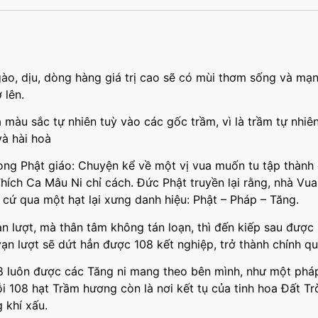
o, dịu, dòng hàng giá trị cao sẽ có mùi thơm sống và mạnh
 lên.
 màu sắc tự nhiên tuỳ vào các gốc trầm, vì là trầm tự nhiê
và hài hoà
ong Phật giáo: Chuyện kể về một vị vua muốn tu tập thành 
hích Ca Mâu Ni chỉ cách. Đức Phật truyền lại rằng, nhà Vu
 cứ qua một hạt lại xưng danh hiệu: Phật – Pháp – Tăng.
n lượt, mà thân tâm không tán loạn, thì đến kiếp sau được 
vạn lượt sẽ dứt hẳn được 108 kết nghiệp, trở thành chính qu
08 luôn được các Tăng ni mang theo bên mình, như một pháp
 108 hạt Trầm hương còn là nơi kết tụ của tinh hoa Đất Trờ
 khí xấu.