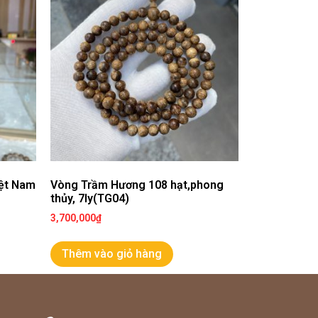
iệt Nam
Vòng Trầm Hương 108 hạt,phong
thủy, 7ly(TG04)
3,700,000
₫
Thêm vào giỏ hàng