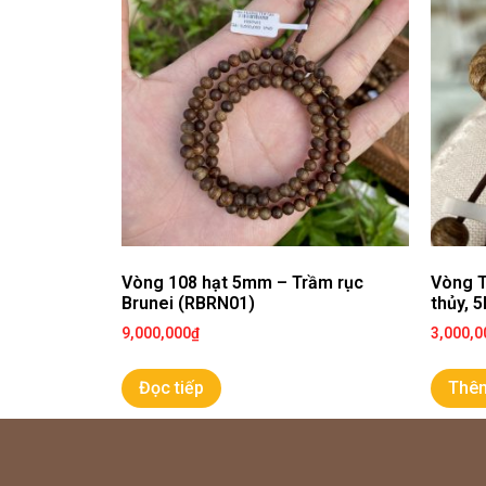
Vòng 108 hạt 5mm – Trầm rục
Vòng T
Brunei (RBRN01)
thủy, 
9,000,000
₫
3,000,0
Đọc tiếp
Thêm