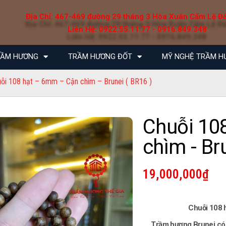
Địa Chỉ: 467-469 đường 29 tháng 3 Hòa Xuân Cẩm Lệ Đ
Liên Hệ: 0922.55.11.77 - 0916.849.348
RẦM HƯƠNG
TRẦM HƯƠNG ĐỐT
MỸ NGHỆ TRẦM H
ỗi 108 hạt – 6mm – Cận chìm – Brunei ( BR16 )
Chuỗi 108
chìm - Br
19,000,000
₫
Chuỗi 108 
T
rầm hương Brunei có 