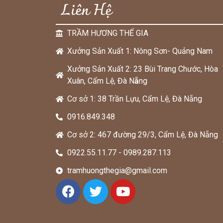
Liên Hệ
TRẦM HƯƠNG THẾ GIA
Xưởng Sản Xuất 1: Nông Sơn- Quảng Nam
Xưởng Sản Xuất 2: 23 Bùi Trang Chước, Hòa
Xuân, Cẩm Lệ, Đà N
ẵ
ng
Cơ sở 1: 38 Trần Lựu, Cẩm Lệ, Đà Nẵng
0916.849.348
Cơ sở 2: 467 đường 29/3, Cẩm Lệ, Đà Nẵng
0922.55.11.77 - 0989.287.113
tramhuongthegia@gmail.com