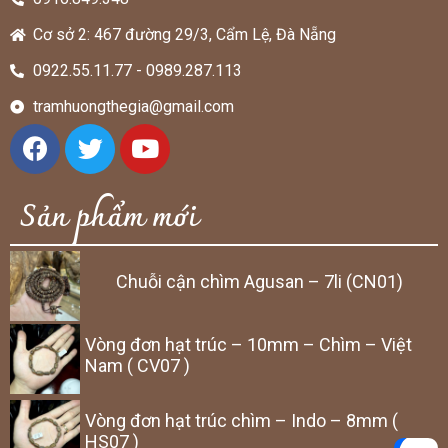
Cơ sở 2: 467 đường 29/3, Cẩm Lệ, Đà Nẵng
0922.55.11.77 - 0989.287.113
tramhuongthegia@gmail.com
Sản phẩm mới
Chuỗi cận chìm Agusan – 7li (CN01)
Vòng đơn hạt trúc – 10mm – Chìm – Việt
Nam ( CV07 )
Vòng đơn hạt trúc chìm – Indo – 8mm (
HS07 )