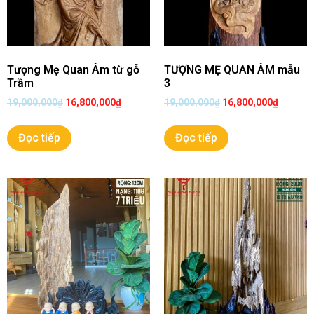
Tượng Mẹ Quan Âm từ gỗ
TƯỢNG MẸ QUAN ÂM mẫu
Trầm
3
19,000,000
₫
16,800,000
₫
19,000,000
₫
16,800,000
₫
Đọc tiếp
Đọc tiếp