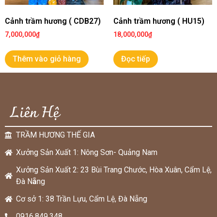
Cảnh trầm hương ( CDB27)
Cảnh trầm hương ( HU15)
7,000,000
₫
18,000,000
₫
Thêm vào giỏ hàng
Đọc tiếp
Liên Hệ
TRẦM HƯƠNG THẾ GIA
Xưởng Sản Xuất 1: Nông Sơn- Quảng Nam
Xưởng Sản Xuất 2: 23 Bùi Trang Chước, Hòa Xuân, Cẩm Lệ,
Đà N
ẵ
ng
Cơ sở 1: 38 Trần Lựu, Cẩm Lệ, Đà Nẵng
0916.849.348