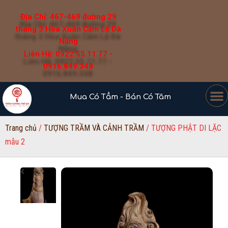
Địa Chỉ: 467-469 đường 29
tháng 3 Hòa Xuân Cẩm Lệ Đà
Nẵng
Liên Hệ: 0922.55.11.77 -
0916.849.348
Mua Có Tầm - Bán Có Tâm
Trang chủ
/
TƯỢNG TRẦM VÀ CẢNH TRẦM
/ TƯỢNG PHẬT DI LẶC
mẫu 2