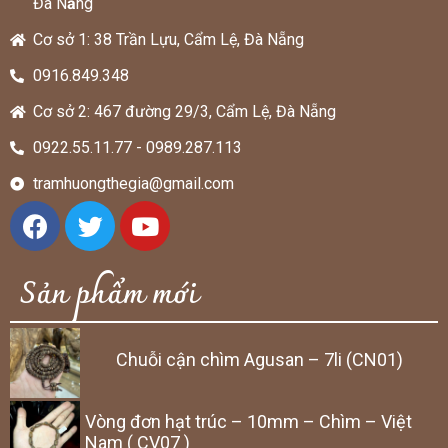
Đà N
ẵ
ng
Cơ sở 1: 38 Trần Lựu, Cẩm Lệ, Đà Nẵng
0916.849.348
Cơ sở 2: 467 đường 29/3, Cẩm Lệ, Đà Nẵng
0922.55.11.77 - 0989.287.113
tramhuongthegia@gmail.com
Sản phẩm mới
Chuỗi cận chìm Agusan – 7li (CN01)
Vòng đơn hạt trúc – 10mm – Chìm – Việt
Nam ( CV07 )