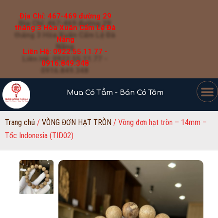
Địa Chỉ: 467-469 đường 29
tháng 3 Hòa Xuân Cẩm Lệ Đà
Nẵng
Liên Hệ: 0922.55.11.77 -
0916.849.348
Mua Có Tầm - Bán Có Tâm
Trang chủ
/
VÒNG ĐƠN HẠT TRÒN
/ Vòng đơn hạt tròn – 14mm –
Tốc Indonesia (TID02)