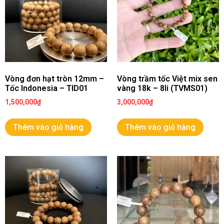
Vòng đơn hạt tròn 12mm –
Vòng trầm tốc Việt mix sen
Tốc Indonesia – TID01
vàng 18k – 8li (TVMS01)
1,500,000
₫
3,000,000
₫
Thêm vào giỏ hàng
Thêm vào giỏ hàng