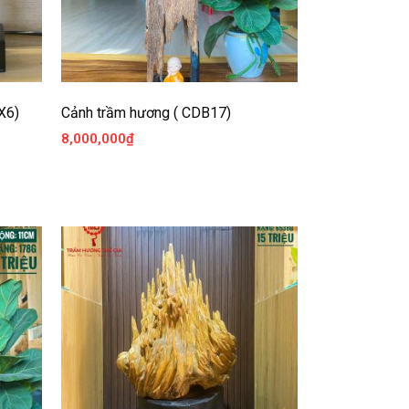
X6)
Cảnh trầm hương ( CDB17)
8,000,000
₫