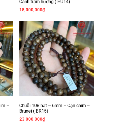
Cảnh trầm hương ( HU14)
18,000,000
₫
hìm –
Chuỗi 108 hạt – 6mm – Cận chìm –
Brunei ( BR15)
23,000,000
₫