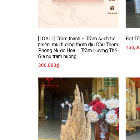
[LOẠI 1] Trầm thanh – Trầm sạch tự
Bột T
nhiên, mùi hương thơm dịu Dầu Thơm
150,0
Phòng Nước Hoa – Trầm Hương Thế
Gia nu tram huong
300,000
₫