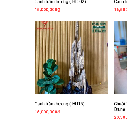
Cảnh trầm hương ( HIC02)
Cảnh t
15,000,000
₫
16,50
Cảnh trầm hương ( HU15)
Chuỗi
Brunei
18,000,000
₫
20,50