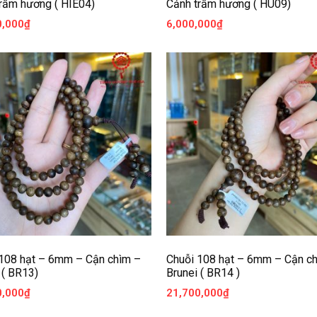
rầm hương ( HIE04)
Cảnh trầm hương ( HU09)
0,000
₫
6,000,000
₫
 108 hạt – 6mm – Cận chìm –
Chuỗi 108 hạt – 6mm – Cận c
 ( BR13)
Brunei ( BR14 )
0,000
₫
21,700,000
₫