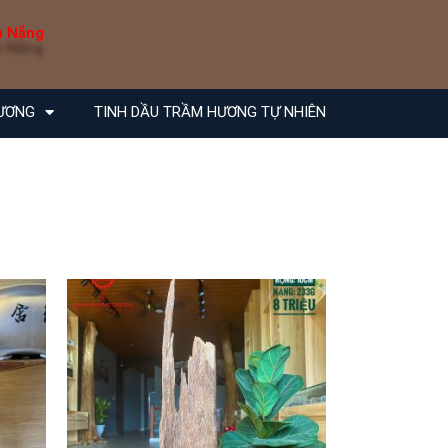
à Nẵng
ƯƠNG
TINH DẦU TRẦM HƯƠNG TỰ NHIÊN