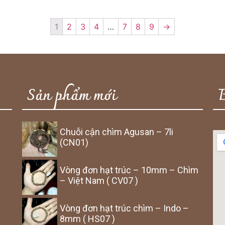
1
2
3
4
…
7
8
9
→
Sản phẩm mới
Chuỗi cận chìm Agusan – 7li
(CN01)
Vòng đơn hạt trúc – 10mm – Chìm
– Việt Nam ( CV07 )
Vòng đơn hạt trúc chìm – Indo –
8mm ( HS07 )