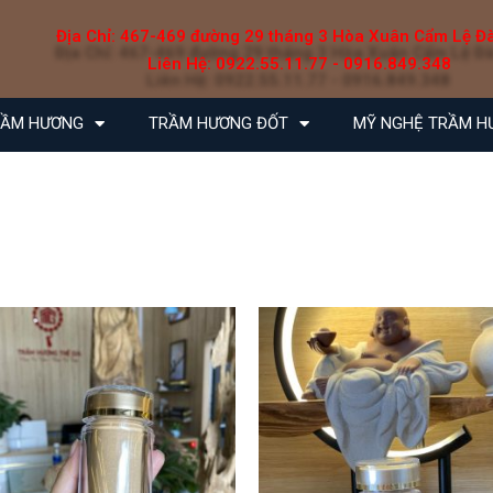
Địa Chỉ: 467-469 đường 29 tháng 3 Hòa Xuân Cẩm Lệ Đ
Liên Hệ: 0922.55.11.77 - 0916.849.348
RẦM HƯƠNG
TRẦM HƯƠNG ĐỐT
MỸ NGHỆ TRẦM H