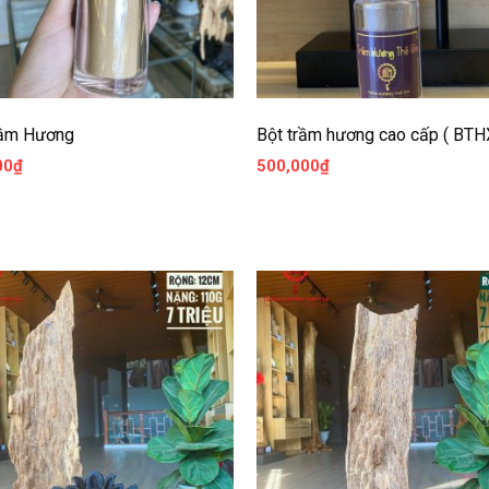
rầm Hương
Bột trầm hương cao cấp ( BTH
00
₫
500,000
₫